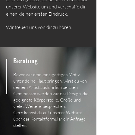
unserer Website um und verschaffe dir
einen kleinen ersten Eindruck.
Wir freuen uns von dir zu hören.
Beratung
Bevor wir dein einzigartiges Motiv
unter deine Haut bringen, wirst du von
deinem Artist ausführlich beraten.
Gemeinsam werden wir das Design, die
geeignete Körperstelle,
Größe und
vieles Weitere besprechen.
Gern kannst du auf unserer Website
über das Kontaktformular ein Anfrage
stellen.